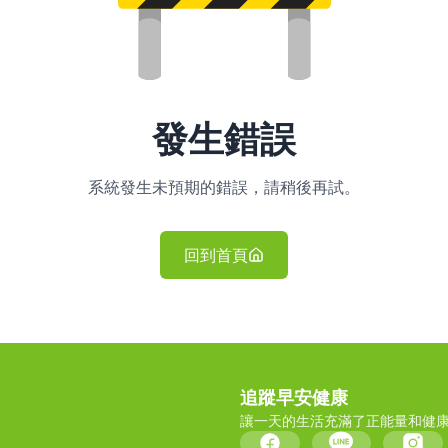
發生錯誤
系統發生未預期的錯誤，請稍後再試。
回到首頁
追蹤早安健康
讓一天的生活充滿了正能量和健