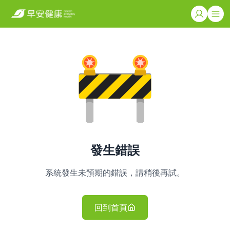
發生錯誤
系統發生未預期的錯誤，請稍後再試。
回到首頁