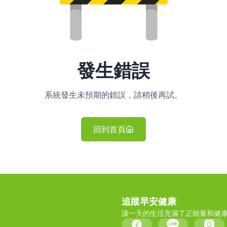
發生錯誤
系統發生未預期的錯誤，請稍後再試。
回到首頁
追蹤早安健康
讓一天的生活充滿了正能量和健