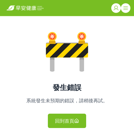
發生錯誤
系統發生未預期的錯誤，請稍後再試。
回到首頁