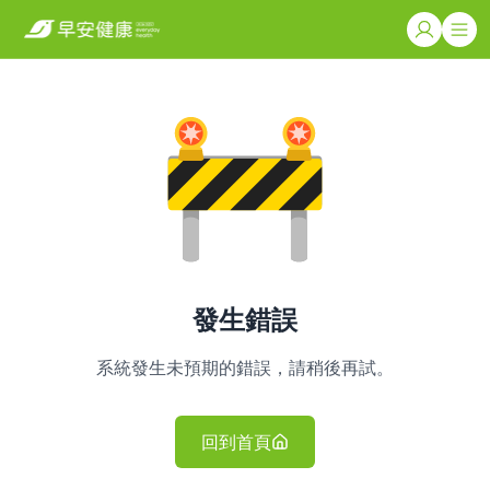
發生錯誤
系統發生未預期的錯誤，請稍後再試。
回到首頁