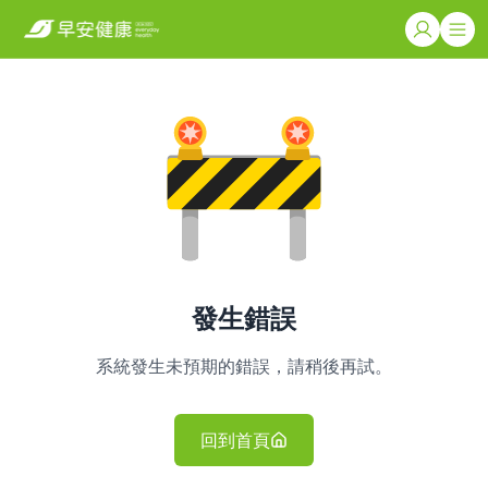
發生錯誤
系統發生未預期的錯誤，請稍後再試。
回到首頁