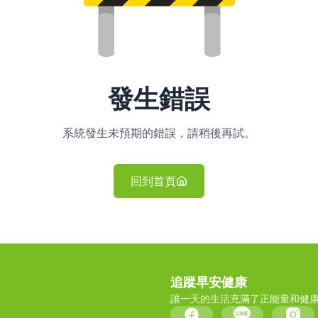
發生錯誤
系統發生未預期的錯誤，請稍後再試。
回到首頁
追蹤早安健康
讓一天的生活充滿了正能量和健