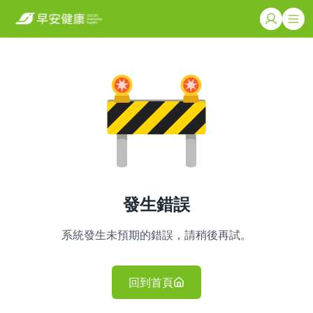
發生錯誤
系統發生未預期的錯誤，請稍後再試。
回到首頁