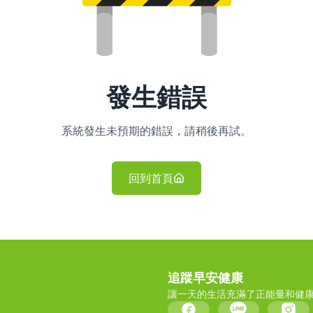
發生錯誤
系統發生未預期的錯誤，請稍後再試。
回到首頁
追蹤早安健康
讓一天的生活充滿了正能量和健