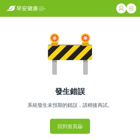
發生錯誤
系統發生未預期的錯誤，請稍後再試。
回到首頁