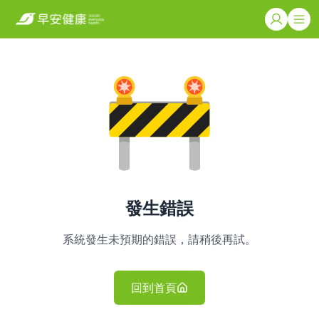
發生錯誤
系統發生未預期的錯誤，請稍後再試。
回到首頁