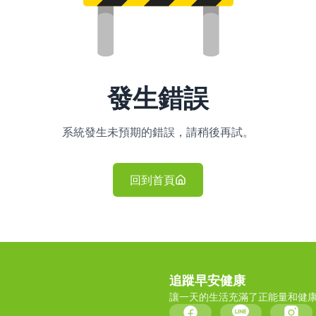
發生錯誤
系統發生未預期的錯誤，請稍後再試。
回到首頁
追蹤早安健康
讓一天的生活充滿了正能量和健