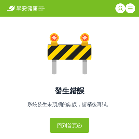
發生錯誤
系統發生未預期的錯誤，請稍後再試。
回到首頁