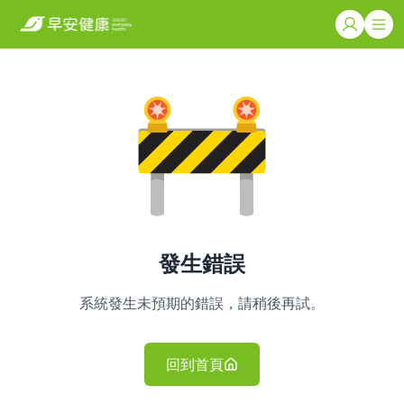
發生錯誤
系統發生未預期的錯誤，請稍後再試。
回到首頁