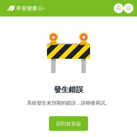
發生錯誤
系統發生未預期的錯誤，請稍後再試。
回到首頁