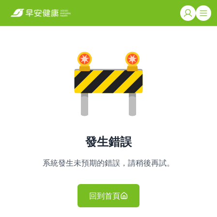
發生錯誤
系統發生未預期的錯誤，請稍後再試。
回到首頁