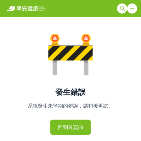
發生錯誤
系統發生未預期的錯誤，請稍後再試。
回到首頁