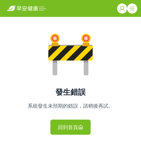
發生錯誤
系統發生未預期的錯誤，請稍後再試。
回到首頁