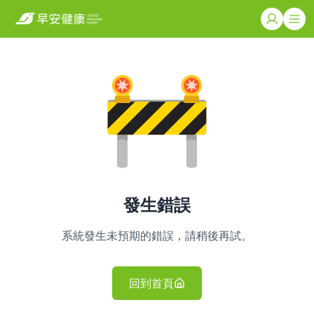
發生錯誤
系統發生未預期的錯誤，請稍後再試。
回到首頁