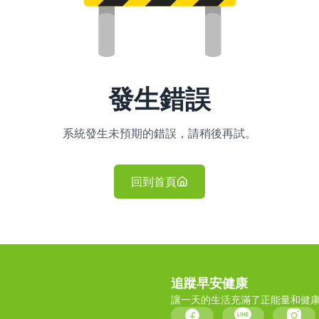
發生錯誤
系統發生未預期的錯誤，請稍後再試。
回到首頁
追蹤早安健康
讓一天的生活充滿了正能量和健