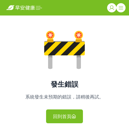
發生錯誤
系統發生未預期的錯誤，請稍後再試。
回到首頁