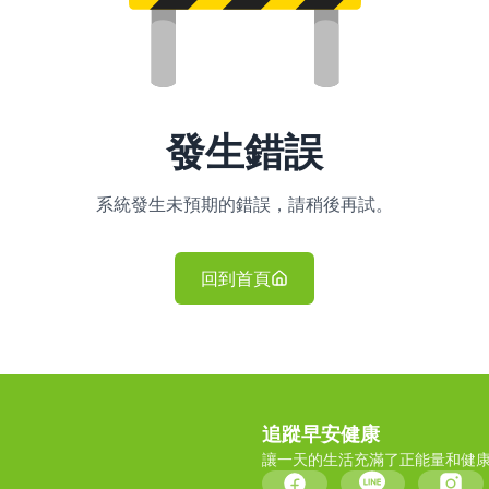
發生錯誤
系統發生未預期的錯誤，請稍後再試。
回到首頁
追蹤早安健康
讓一天的生活充滿了正能量和健