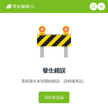
發生錯誤
系統發生未預期的錯誤，請稍後再試。
回到首頁