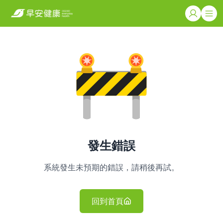
發生錯誤
系統發生未預期的錯誤，請稍後再試。
回到首頁