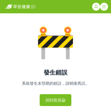
發生錯誤
系統發生未預期的錯誤，請稍後再試。
回到首頁