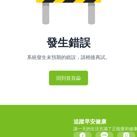
發生錯誤
系統發生未預期的錯誤，請稍後再試。
回到首頁
追蹤早安健康
讓一天的生活充滿了正能量和健