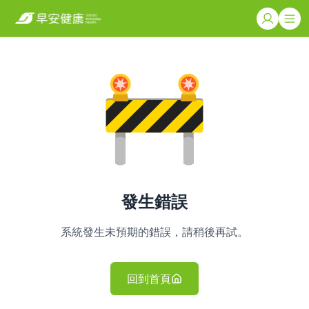
發生錯誤
系統發生未預期的錯誤，請稍後再試。
回到首頁