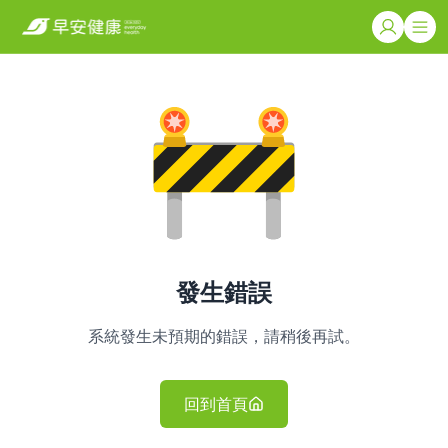
發生錯誤
系統發生未預期的錯誤，請稍後再試。
回到首頁