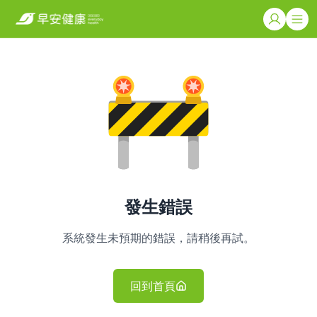
發生錯誤
系統發生未預期的錯誤，請稍後再試。
回到首頁