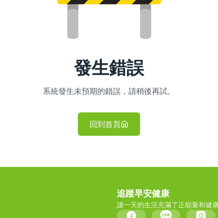
發生錯誤
系統發生未預期的錯誤，請稍後再試。
回到首頁
追蹤早安健康
讓一天的生活充滿了正能量和健