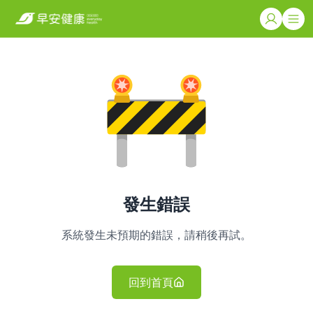
發生錯誤
系統發生未預期的錯誤，請稍後再試。
回到首頁