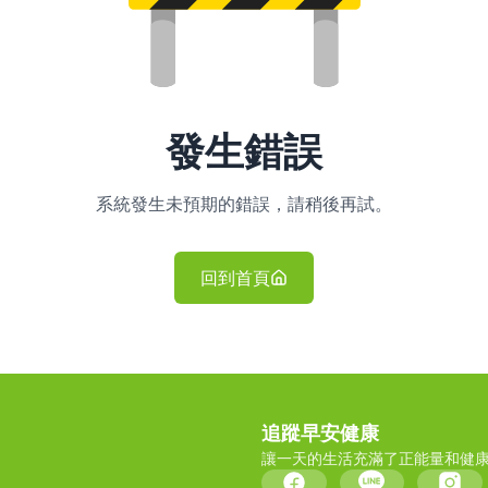
發生錯誤
系統發生未預期的錯誤，請稍後再試。
回到首頁
追蹤早安健康
讓一天的生活充滿了正能量和健