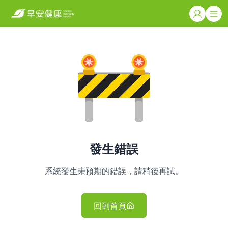
發生錯誤
系統發生未預期的錯誤，請稍後再試。
回到首頁