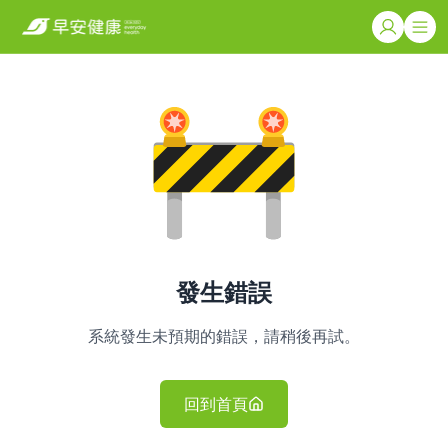
發生錯誤
系統發生未預期的錯誤，請稍後再試。
回到首頁