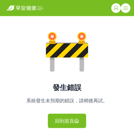
發生錯誤
系統發生未預期的錯誤，請稍後再試。
回到首頁