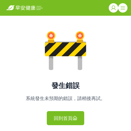
發生錯誤
系統發生未預期的錯誤，請稍後再試。
回到首頁