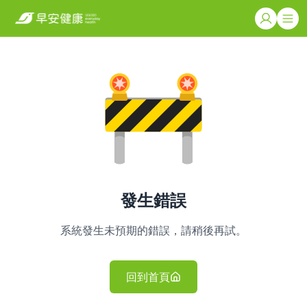
發生錯誤
系統發生未預期的錯誤，請稍後再試。
回到首頁