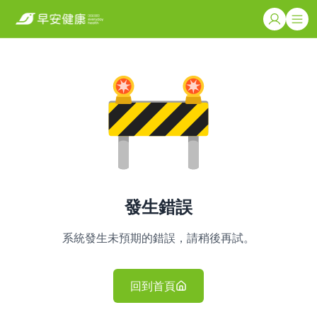
發生錯誤
系統發生未預期的錯誤，請稍後再試。
回到首頁