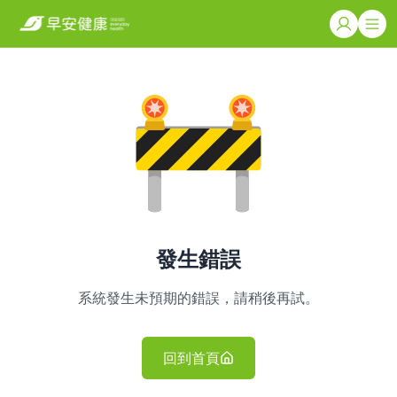
發生錯誤
系統發生未預期的錯誤，請稍後再試。
回到首頁