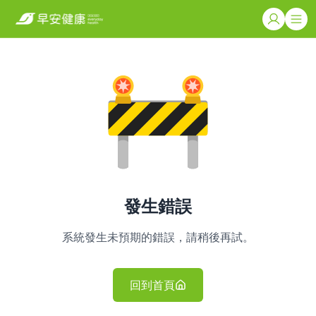
發生錯誤
系統發生未預期的錯誤，請稍後再試。
回到首頁