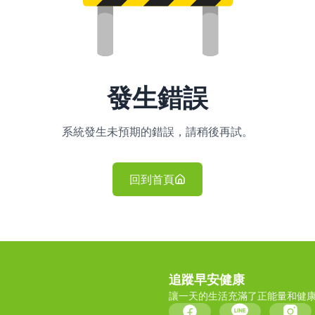
發生錯誤
系統發生未預期的錯誤，請稍後再試。
回到首頁
追蹤早安健康
讓一天的生活充滿了正能量和健