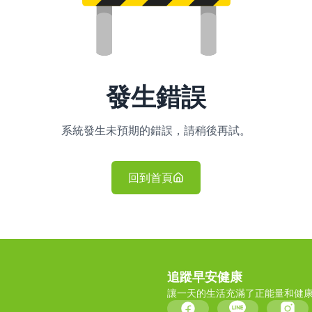
發生錯誤
系統發生未預期的錯誤，請稍後再試。
回到首頁
追蹤早安健康
讓一天的生活充滿了正能量和健