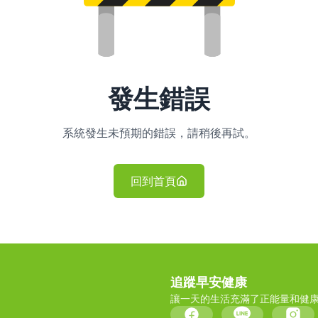
發生錯誤
系統發生未預期的錯誤，請稍後再試。
回到首頁
追蹤早安健康
讓一天的生活充滿了正能量和健