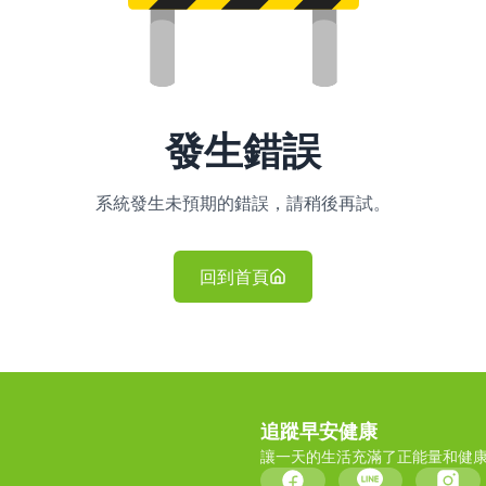
發生錯誤
系統發生未預期的錯誤，請稍後再試。
回到首頁
追蹤早安健康
讓一天的生活充滿了正能量和健