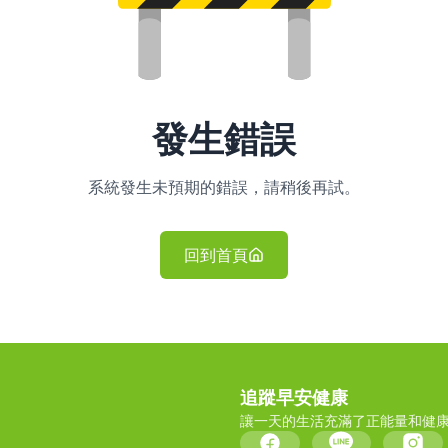
發生錯誤
系統發生未預期的錯誤，請稍後再試。
回到首頁
追蹤早安健康
讓一天的生活充滿了正能量和健