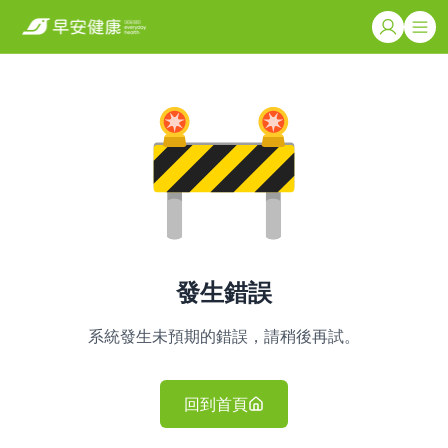
發生錯誤
系統發生未預期的錯誤，請稍後再試。
回到首頁