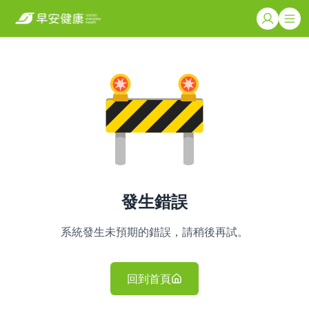
發生錯誤
系統發生未預期的錯誤，請稍後再試。
回到首頁