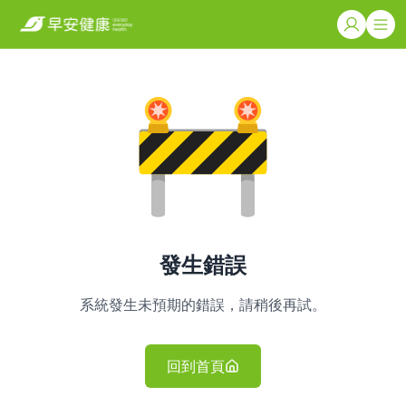
發生錯誤
系統發生未預期的錯誤，請稍後再試。
回到首頁