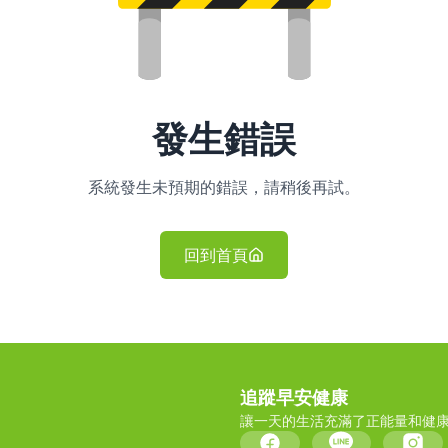
發生錯誤
系統發生未預期的錯誤，請稍後再試。
回到首頁
追蹤早安健康
讓一天的生活充滿了正能量和健