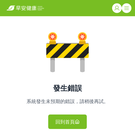
發生錯誤
系統發生未預期的錯誤，請稍後再試。
回到首頁